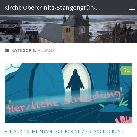
Kirche Obercrinitz-Stangengrün-Wildenau
Zum Inhalt springen
KATEGORIE:
ALLIANZ
0
ALLIANZ
/
GEMEINSAM
/
OBERCRINITZ
/
STANGENGRÜN
/