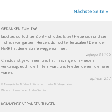
Nächste Seite »
GEDANKEN ZUM TAG
Jauchze, du Tochter Zion! Frohlocke, Israel! Freue dich und sei
fröhlich von ganzem Herzen, du Tochter Jerusalem! Denn der
HERR hat deine Strafe weggenommen.
Zefanja 3,14-15
Christus ist gekommen und hat im Evangelium Frieden
verkündigt euch, die ihr fern wart, und Frieden denen, die nahe
waren.
Epheser 2,17
© Evangelische Brüder-Unität – Herrnhuter Brüdergemeine
Weitere Informationen finden Sie hier
KOMMENDE VERANSTALTUNGEN: