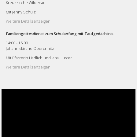
Kreuzkirche Wildenau
Mit Jenny Schulz
Weitere Details anzeigen
Familiengottesdienst zum Schulanfang mit Taufgedächtnis
14:00
-
15:00
Johanniskirche Obercrinitz
Mit Pfarrerin Hadlich und Jana Huster
Weitere Details anzeigen