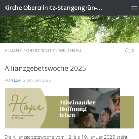
Kirche Obercrinitz-Stangengrün-Wildenau
Zum Inhalt springen
ALLIANZ
/
OBERCRINITZ
/
WILDENAU
0
Allianzgebetswoche 2025
VON
LEA
·
2. JANUAR 2025
Die Allianzgebetswoche vom 12. bis 19. Januar 2025 steht