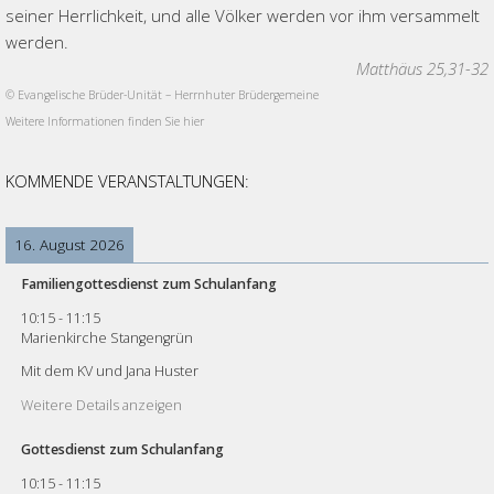
seiner Herrlichkeit, und alle Völker werden vor ihm versammelt
werden.
Matthäus 25,31-32
© Evangelische Brüder-Unität – Herrnhuter Brüdergemeine
Weitere Informationen finden Sie hier
KOMMENDE VERANSTALTUNGEN:
16. August 2026
Familiengottesdienst zum Schulanfang
10:15
-
11:15
Marienkirche Stangengrün
Mit dem KV und Jana Huster
Weitere Details anzeigen
Gottesdienst zum Schulanfang
10:15
-
11:15