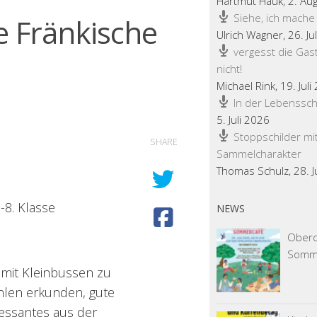
Hartmut Hauk
,
2. Au
Siehe, ich mache
e Fränkische
Ulrich Wagner
,
26. Ju
vergesst die Gas
nicht!
Michael Rink
,
19. Juli
In der Lebenssch
5. Juli 2026
Stoppschilder mi
SHARE
Sammelcharakter
Thomas Schulz
,
28. 
-8. Klasse
NEWS
Obercr
Somm
mit Kleinbussen zu
hlen erkunden, gute
essantes aus der