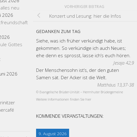
gust 2026
VORHERIGER BEITRAG
 alles neu
li 2026
Konzert und Lesung: hier die Infos
tfreundschaft
GEDANKEN ZUM TAG
 2026
Siehe, was ich früher verkündigt habe, ist
ule Gottes
gekommen. So verkündige ich auch Neues;
ehe denn es sprosst, lasse ich’s euch hören.
t
Jesaja 42,9
Der Menschensohn ist’s, der den guten
Juni 2026
Samen sät. Der Acker ist die Welt.
Matthäus 13,37-38
© Evangelische Brüder-Unität – Herrnhuter Brüdergemeine
Weitere Informationen finden Sie hier
initzer
ercafé
KOMMENDE VERANSTALTUNGEN:
9. August 2026