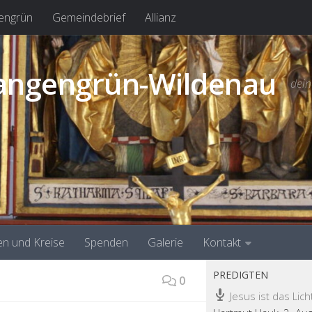
engrün
Gemeindebrief
Allianz
tangengrün-Wildenau
dein
n und Kreise
Spenden
Galerie
Kontakt
PREDIGTEN
0
Jesus ist das Lich