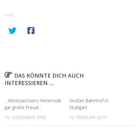
SHARE
DAS KÖNNTE DICH AUCH
INTERESSIEREN …
2
0
…Westsachsens Hirtenvolk
Großer Bahnhof in
gar große Freud…
Stuttgart
25. DEZEMBER 2009
10. FEBRUAR 2013