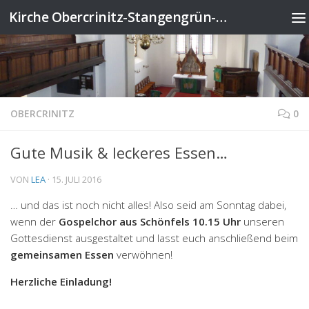
Kirche Obercrinitz-Stangengrün-Wildenau
Zum Inhalt springen
OBERCRINITZ
0
Gute Musik & leckeres Essen…
VON
LEA
·
15. JULI 2016
… und das ist noch nicht alles! Also seid am Sonntag dabei,
wenn der
Gospelchor aus Schönfels 10.15 Uhr
unseren
Gottesdienst ausgestaltet und lasst euch anschließend beim
gemeinsamen Essen
verwöhnen!
Herzliche Einladung!