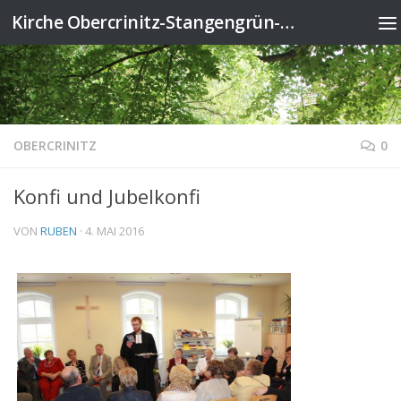
Kirche Obercrinitz-Stangengrün-Wildenau
Zum Inhalt springen
OBERCRINITZ
0
Konfi und Jubelkonfi
VON
RUBEN
·
4. MAI 2016