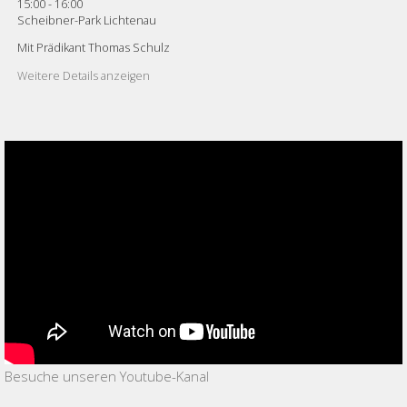
15:00
-
16:00
Scheibner-Park Lichtenau
Mit Prädikant Thomas Schulz
Weitere Details anzeigen
Besuche unseren Youtube-Kanal