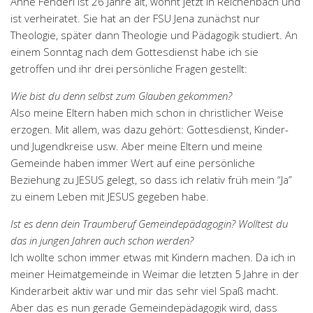
Anne Fenderl ist 26 Jahre alt, wohnt jetzt in Reichenbach und
ist verheiratet. Sie hat an der FSU Jena zunächst nur
Theologie, später dann Theologie und Pädagogik studiert. An
einem Sonntag nach dem Gottesdienst habe ich sie
getroffen und ihr drei persönliche Fragen gestellt:
Wie bist du denn selbst zum Glauben gekommen?
Also meine Eltern haben mich schon in christlicher Weise
erzogen. Mit allem, was dazu gehört: Gottesdienst, Kinder-
und Jugendkreise usw. Aber meine Eltern und meine
Gemeinde haben immer Wert auf eine persönliche
Beziehung zu JESUS gelegt, so dass ich relativ früh mein “Ja”
zu einem Leben mit JESUS gegeben habe.
Ist es denn dein Traumberuf Gemeindepädagogin? Wolltest du
das in jungen Jahren auch schon werden?
Ich wollte schon immer etwas mit Kindern machen. Da ich in
meiner Heimatgemeinde in Weimar die letzten 5 Jahre in der
Kinderarbeit aktiv war und mir das sehr viel Spaß macht.
Aber das es nun gerade Gemeindepädagogik wird, dass