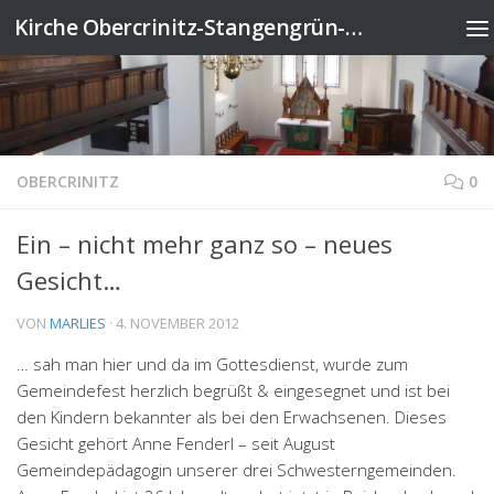
Kirche Obercrinitz-Stangengrün-Wildenau
Zum Inhalt springen
OBERCRINITZ
0
Ein – nicht mehr ganz so – neues
Gesicht…
VON
MARLIES
·
4. NOVEMBER 2012
… sah man hier und da im Gottesdienst, wurde zum
Gemeindefest herzlich begrüßt & eingesegnet und ist bei
den Kindern bekannter als bei den Erwachsenen. Dieses
Gesicht gehört Anne Fenderl – seit August
Gemeindepädagogin unserer drei Schwesterngemeinden.