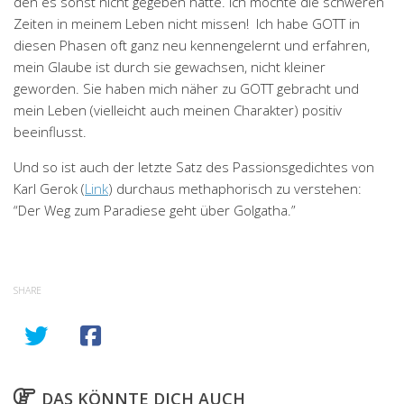
den es sonst nicht gegeben hätte. Ich möchte die schweren
Zeiten in meinem Leben nicht missen! Ich habe GOTT in
diesen Phasen oft ganz neu kennengelernt und erfahren,
mein Glaube ist durch sie gewachsen, nicht kleiner
geworden. Sie haben mich näher zu GOTT gebracht und
mein Leben (vielleicht auch meinen Charakter) positiv
beeinflusst.
Und so ist auch der letzte Satz des Passionsgedichtes von
Karl Gerok (
Link
) durchaus methaphorisch zu verstehen:
“Der Weg zum Paradiese geht über Golgatha.”
SHARE
DAS KÖNNTE DICH AUCH