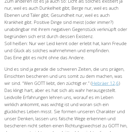
Zum anderen ist es ja auch so: Licht als solches existiert ja
nur, weil es auch Dunkelheit gibt; Berge nur, weil es auch
Ebenen und Täler gibt; Gesundheit nur, weil es auch
Krankheit gibt. Positive Dinge sind meist (oder immer?)
unabdingbar mit ihrem negativen Gegenstück verknüpft oder
begründen sich erst durch dessen Existenz.
Soll heißen: Nur wer Leid kennt oder erlebt hat, kann Freude
und Glück als solches wahrnehmen und empfinden.
Das Eine gibt es nicht ohne das Andere.
Und es sind ja gerade die schweren Zeiten, die uns prägen,
Einsichten bescheren und uns somit zu dem machen, was
wir sind. “Wen GOTT liebt, den züchtigt er.” (
Hebräer 12,6
)
Das klingt hart, aber es hat sich als wahr herausgestellt.
Leidvolle Erfahrungen lehren uns, worauf es im Leben
wirklich ankommt, was wichtig ist und woran sich ein
glückliches Leben misst. Sie formen unseren Charakter und
unser Denken, lassen uns falsche Wege erkennen und
bescheren nicht selten einen Richtungswechsel zu GOTT hin,