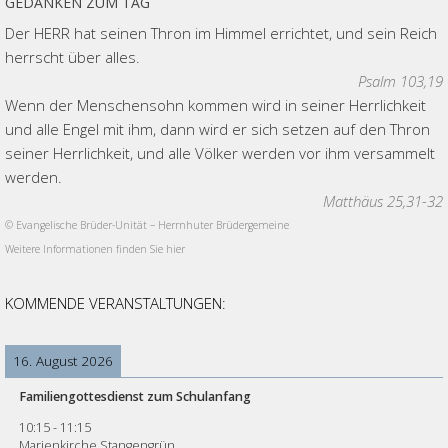
GEDANKEN ZUM TAG
Der HERR hat seinen Thron im Himmel errichtet, und sein Reich
herrscht über alles.
Psalm 103,19
Wenn der Menschensohn kommen wird in seiner Herrlichkeit
und alle Engel mit ihm, dann wird er sich setzen auf den Thron
seiner Herrlichkeit, und alle Völker werden vor ihm versammelt
werden.
Matthäus 25,31-32
© Evangelische Brüder-Unität – Herrnhuter Brüdergemeine
Weitere Informationen finden Sie hier
KOMMENDE VERANSTALTUNGEN:
16. August 2026
Familiengottesdienst zum Schulanfang
10:15
-
11:15
Marienkirche Stangengrün