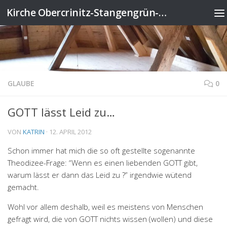
Kirche Obercrinitz-Stangengrün-Wildenau
Zum Inhalt springen
GLAUBE
0
GOTT lässt Leid zu…
VON
KATRIN
·
12. APRIL 2012
Schon immer hat mich die so oft gestellte sogenannte
Theodizee-Frage: “Wenn es einen liebenden GOTT gibt,
warum lässt er dann das Leid zu ?” irgendwie wütend
gemacht.
Wohl vor allem deshalb, weil es meistens von Menschen
gefragt wird, die von GOTT nichts wissen (wollen) und diese