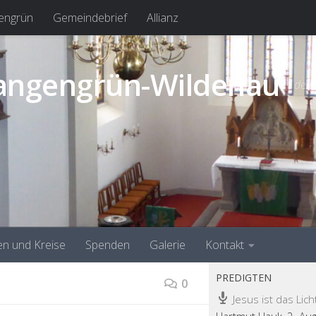
engrün
Gemeindebrief
Allianz
tangengrün-Wildenau
dein
n und Kreise
Spenden
Galerie
Kontakt
PREDIGTEN
0
Jesus ist das Lich