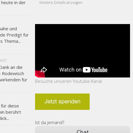
 heute in der
Weitere Details anzeigen
nahe und
e Predigt für
es Thema...
AGT:
Dank an die
e Rodewisch
twirkenden für
Besuche unseren Youtube-Kanal
 für diese
bin berührt
ick...
Ist da jemand?
Chat