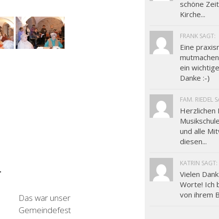
schöne Zeit
Kirche...
FRANK SAGT:
Eine praxis
mutmachend
ein wichtig
Danke :-)
FAM. RIEDEL S
Herzlichen 
Musikschul
und alle Mi
diesen...
KATRIN SAGT:
…
Vielen Dank
Worte! Ich 
von ihrem Bl
0
0
Das war unser
Gemeindefest