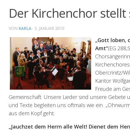
Der Kirchenchor stellt 
VON
KARLA
·
5. JANUAR 2010
„Gott loben, 
Amt“
(EG 288,5
Chorsängerinn
Kirchenchores
Obercrinitz/W
Kantor Wolfga
Freude am Ge
Gemeinschaft.
Unsere Lieder sind unsere Gebete 
und Texte begleiten uns oftmals wie ein „Ohrwurm“
aus dem Kopf geht.
„Jauchzet dem Herrn alle Welt! Dienet dem Her