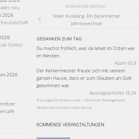
gust 2026
VORHERIGER BEITRAG
 alles neu
li 2026
Stiller Ausklang- Ein besinnlicher
tfreundschaft
Jahreswechsel
 2026
GEDANKEN ZUM TAG
ule Gottes
Du machst fröhlich, was da lebet im Osten wie
im Westen.
t
Psalm 65,9
Der Kerkermeister freute sich mit seinem
Juni 2026
ganzen Hause, dass er zum Glauben an Gott
gekommen war.
Apostelgeschichte 16,34
© Evangelische Brüder-Unität – Herrnhuter Brüdergemeine
initzer
Weitere Informationen finden Sie hier
ercafé
KOMMENDE VERANSTALTUNGEN: