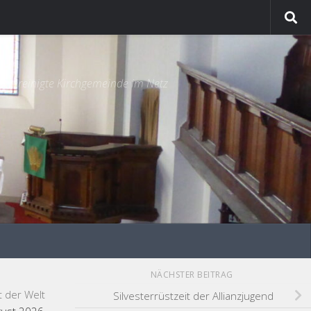
e vereinigte Kirchgemeinde im Netz
NÄCHSTER BEITRAG
t der Welt
Silvesterrüstzeit der Allianzjugend