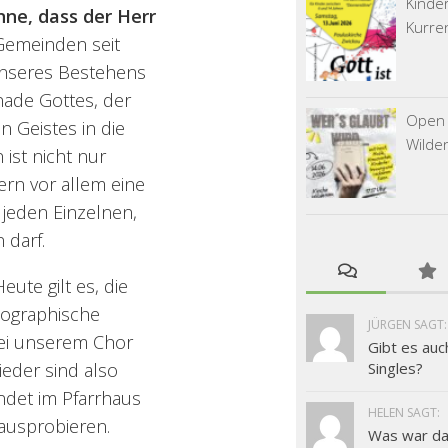
Kinde
nne, dass der Herr
Kurre
 Gemeinden seit
 unseres Bestehens
nade Gottes, der
Open 
n Geistes in die
Wilde
ist nicht nur
ern vor allem eine
jeden Einzelnen,
 darf.
Heute gilt es, die
mographische
JÜRGEN SAGT:
bei unserem Chor
Gibt es auc
ieder sind also
Singles?
ndet im Pfarrhaus
HELEN SAGT:
 ausprobieren.
Was war das