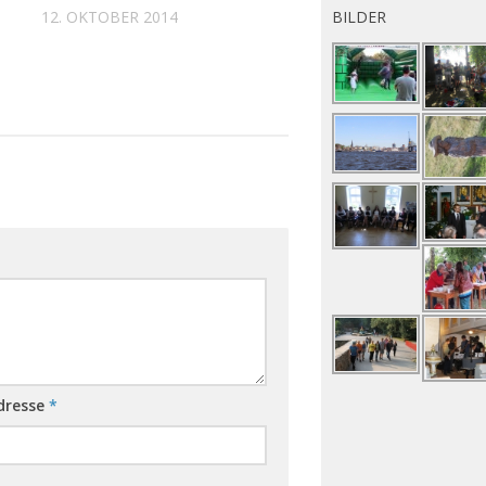
12. OKTOBER 2014
BILDER
dresse
*