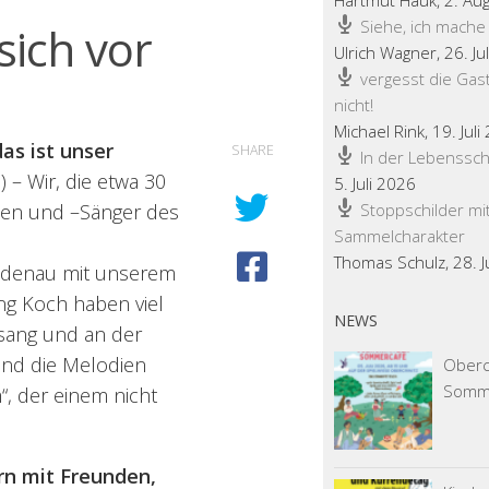
Hartmut Hauk
,
2. Au
Siehe, ich mache
sich vor
Ulrich Wagner
,
26. Ju
vergesst die Gas
nicht!
Michael Rink
,
19. Juli
das ist unser
SHARE
In der Lebenssch
) – Wir, die etwa 30
5. Juli 2026
en und –Sänger des
Stoppschilder mi
Sammelcharakter
Thomas Schulz
,
28. 
ildenau mit unserem
ng Koch haben viel
NEWS
sang und an der
und die Melodien
Obercr
Somm
, der einem nicht
rn mit Freunden,