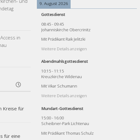
rkirchen- und
9. August 2026
ndetag
Gottesdienst
08:45
-
09:45
Johanniskirche Obercrinitz
Access in
Mit Prädikant Raik Jelitzki
nau
Weitere Details anzeigen
Abendmahlsgottesdienst
10:15
-
11:15
Kreuzkirche Wildenau
Mit Vikar Schumann
Weitere Details anzeigen
h Kreise für
Mundart-Gottesdienst
15:00
-
16:00
Scheibner-Park Lichtenau
Mit Prädikant Thomas Schulz
 für eine