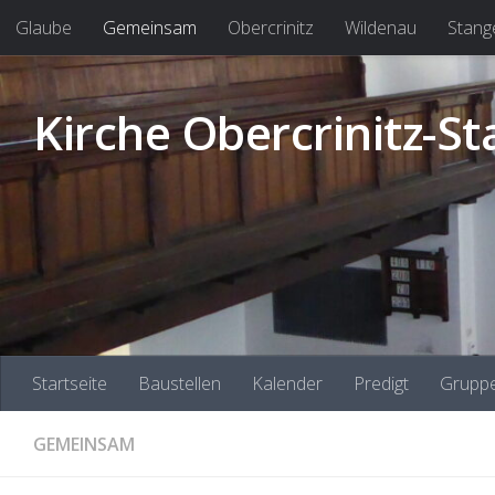
Glaube
Gemeinsam
Obercrinitz
Wildenau
Stang
Zum Inhalt springen
Kirche Obercrinitz-S
Startseite
Baustellen
Kalender
Predigt
Gruppe
GEMEINSAM