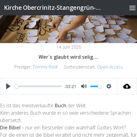
Kirche Obercrinitz-Stangengrün-Wildenau
Zum Inhalt springen
14. Juni 2026
Wer´s glaubt wird selig….
Prediger:
Tommy Rödl
Gottesdienstart:
Open-Access
-33:21
Play
Mute
Settings
Es ist das meistverkaufte
Buch
der Welt.
Kein anderes Buch wurde in so viele verschiedene Sprachen
übersetzt.
Die Bibel
– nur ein Bestseller oder wahrhaft Gottes Wort?
Für die einen ist die Bibel veraltet und nicht mehr zeitgemäß, für