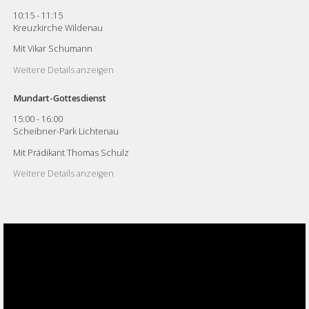
10:15
-
11:15
Kreuzkirche Wildenau
Mit Vikar Schumann
Weitere Details anzeigen
Mundart-Gottesdienst
15:00
-
16:00
Scheibner-Park Lichtenau
Mit Prädikant Thomas Schulz
Weitere Details anzeigen